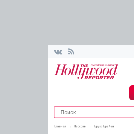
Главная
→
Персоны
→
Брукс Брайан