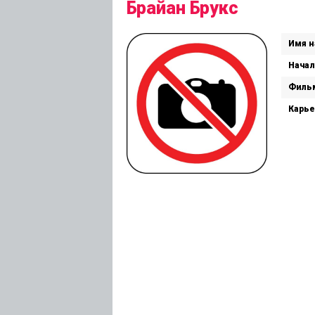
Брайан Брукс
Имя н
Начал
Филь
Карье