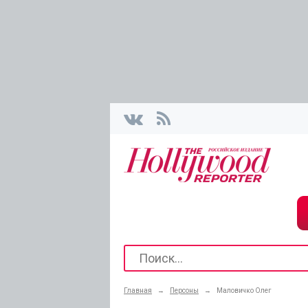
Главная
→
Персоны
→
Маловичко Олег