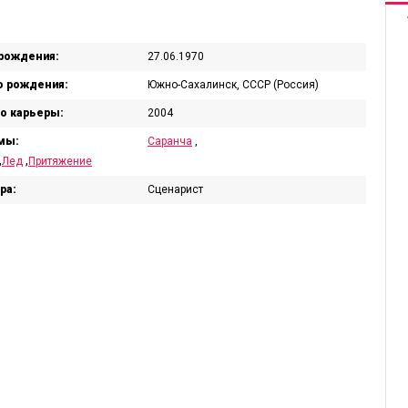
рождения:
27.06.1970
 рождения:
Южно-Сахалинск, СССР (Россия)
о карьеры:
2004
мы:
Саранча
,
,
,
Лед
Притяжение
ра:
Сценарист