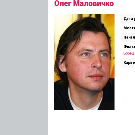
Олег Маловичко
Дата 
Место
Начал
Филь
Борец
Карье