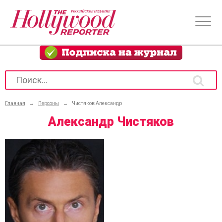
Главная
→
Персоны
→
Чистяков Александр
Александр Чистяков