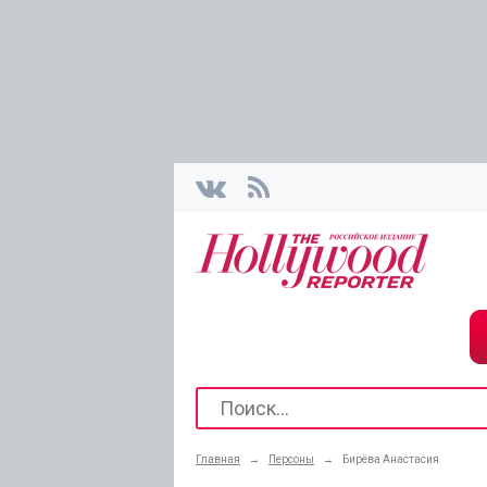
Главная
→
Персоны
→
Бирёва Анастасия