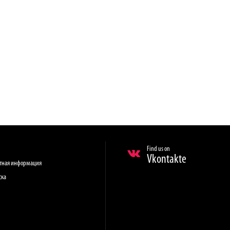
Find us on
Vkontakte
ктная информация
ска