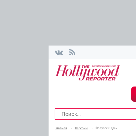
Главная
→
Персоны
→
Флауэрс Эйден