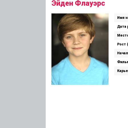
Эйден Флауэрс
Имя н
Дата 
Место
Рост 
Начал
Филь
Карье