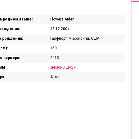
а родном языке:
Flowers Aiden
рождения:
13.12.2004
 рождения:
Галфпорт, Миссисипи, США
(см):
150
о карьеры:
2013
мы:
Демоны Джун
ра:
Актер