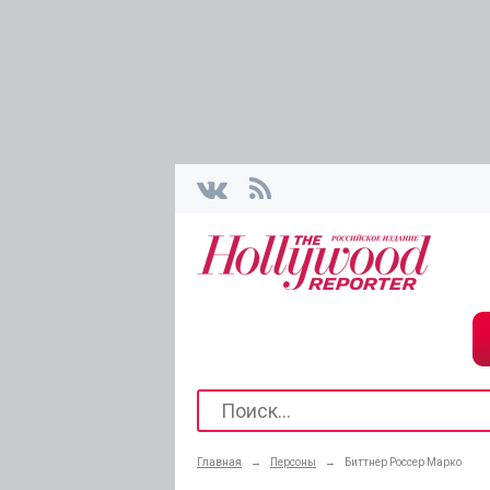
Главная
→
Персоны
→
Биттнер Россер Марко