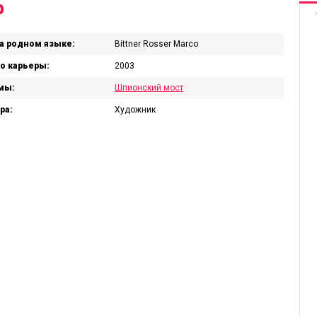
р
а родном языке:
Bittner Rosser Marco
о карьеры:
2003
мы:
Шпионский мост
ра:
Художник