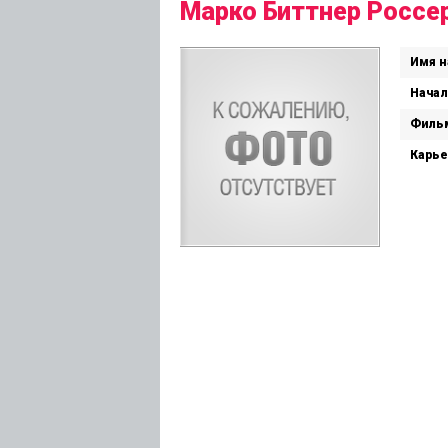
Марко Биттнер Россе
Имя н
Начал
Филь
Карье