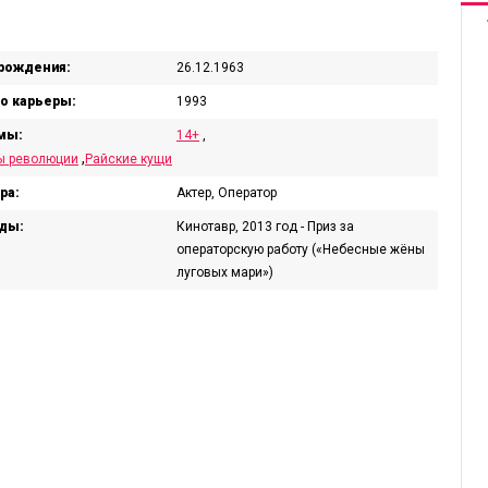
рождения:
26.12.1963
о карьеры:
1993
мы:
14+
,
,
ы революции
Райские кущи
ра:
Актер, Оператор
ды:
Кинотавр, 2013 год - Приз за
операторскую работу («Небесные жёны
луговых мари»)