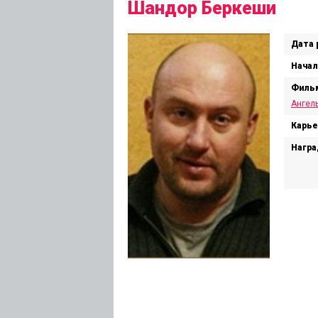
Шандор Беркеши
Дата 
Начал
Филь
Ангел
Карье
Награ