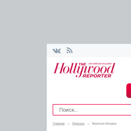
Главная
→
Персоны
→
Беркеши Шандор