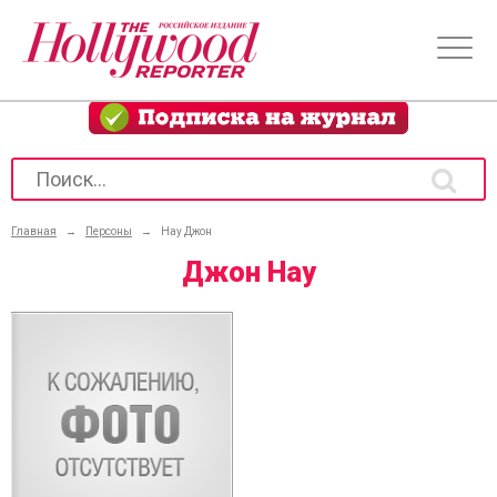
Главная
→
Персоны
→
Нау Джон
Джон Нау