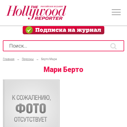
Главная
→
Персоны
→
Берто Мари
Мари Берто