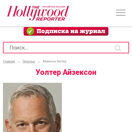
Главная
→
Персоны
→
Айзексон Уолтер
Уолтер Айзексон