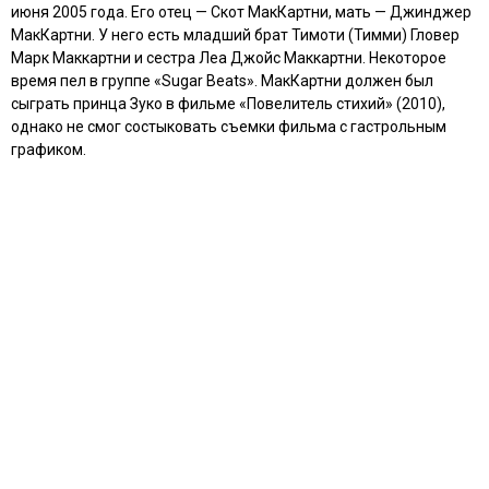
июня 2005 года. Его отец — Скот МакКартни, мать — Джинджер
МакКартни. У него есть младший брат Тимоти (Тимми) Гловер
Марк Маккартни и сестра Леа Джойс Маккартни. Некоторое
время пел в группе «Sugar Beats». МакКартни должен был
сыграть принца Зуко в фильме «Повелитель стихий» (2010),
однако не смог состыковать съемки фильма с гастрольным
графиком.