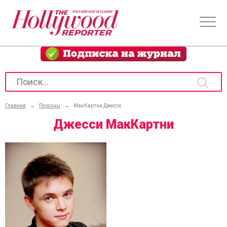
Главная
→
Персоны
→
МакКартни Джесси
Джесси МакКартни