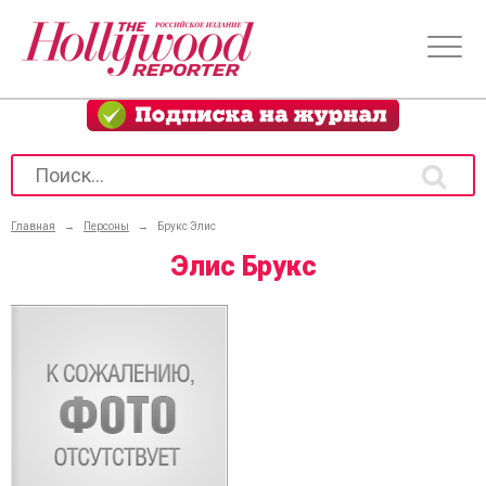
Главная
→
Персоны
→
Брукс Элис
Элис Брукс