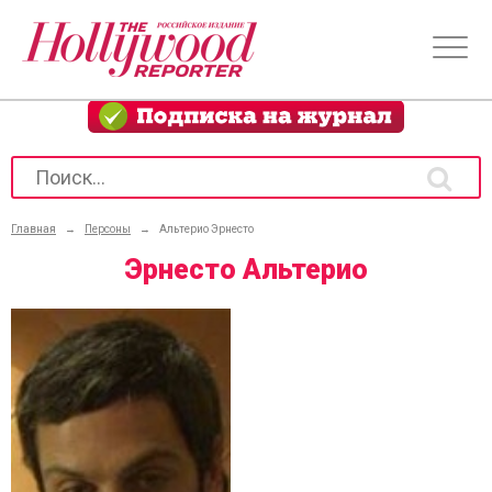
Главная
→
Персоны
→
Альтерио Эрнесто
Эрнесто Альтерио