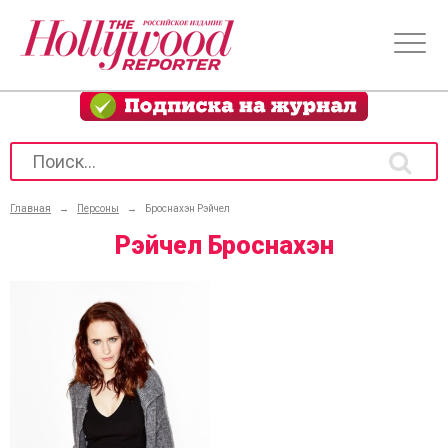
Главная
→
Персоны
→
Броснахэн Рэйчел
Рэйчел Броснахэн