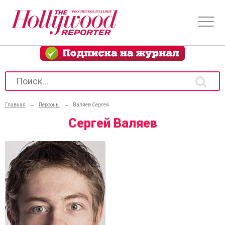
Главная
→
Персоны
→
Валяев Сергей
Сергей Валяев