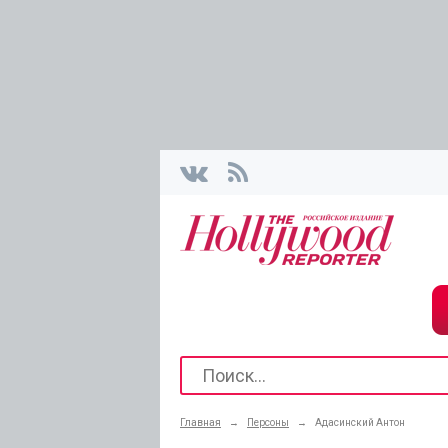
Главная
→
Персоны
→
Адасинский Антон