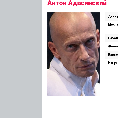
Антон Адасинский
Дата 
Место
Начал
Филь
Карье
Награ