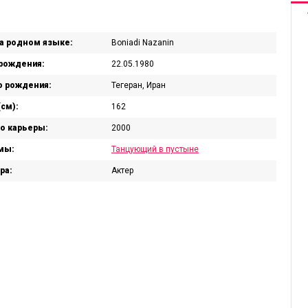
а родном языке:
Boniadi Nazanin
рождения:
22.05.1980
 рождения:
Тегеран, Иран
(см):
162
о карьеры:
2000
мы:
Танцующий в пустыне
ра:
Актер