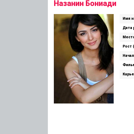
Назанин Бониади
Имя н
Дата 
Место
Рост 
Начал
Филь
Карье