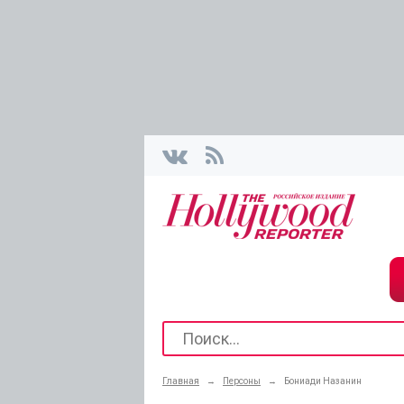
Главная
→
Персоны
→
Бониади Назанин