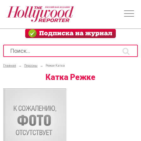
Главная
→
Персоны
→
Режке Катка
Катка Режке