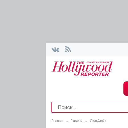
Главная
→
Персоны
→
Лэси Джейк