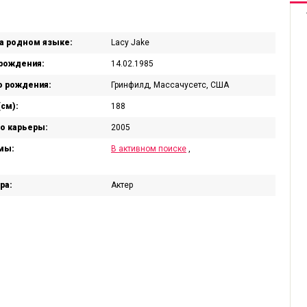
а родном языке:
Lacy Jake
рождения:
14.02.1985
 рождения:
Гринфилд, Массачусетс, США
(см):
188
о карьеры:
2005
мы:
В активном поиске
,
ра:
Актер