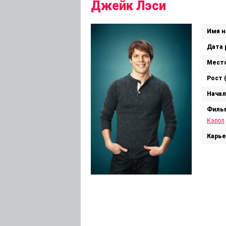
Джейк Лэси
Имя н
Дата 
Место
Рост 
Начал
Филь
Кэрол
Карье