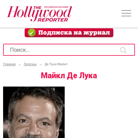
Главная
→
Персоны
→
Де Лука Майкл
Майкл Де Лука