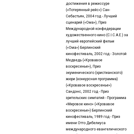
достижения в режиссуре
(«Потерянный рейс») Сан-
Себастьян, 2004 год - Лучший
сценарий («Ома»), Приз
Международной конфедерации
художественного кино (C.I.C.A.E.) за
лучший европейский фильм
(«Ома») Берлинский
кинофестиваль, 2002 год - Золотой
Медведь («Кровавое
воскресенье»), Приз
экуменического (христианского)
жюри (конкурсная программа)
(«Кровавое воскресенье»)
Сандэнс, 2002 год - Приз
зрительских симпатий - Программа
«Мировое кино» («Кровавое
воскресенье») Берлинский
кинофестиваль, 1989 год - Приз
имени Отто Дибелиуса
международного евангелического