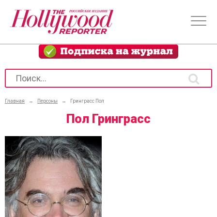
Главная
→
Персоны
→
Гринграсс Пол
Пол Гринграсс