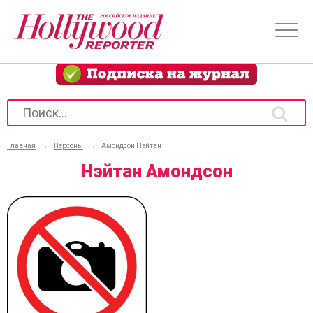
Главная
→
Персоны
→
Амондсон Нэйтан
Нэйтан Амондсон