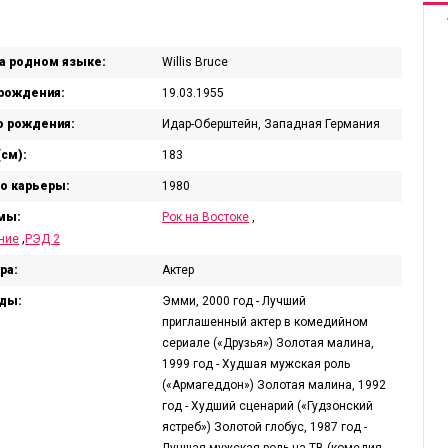
а родном языке:
Willis Bruce
рождения:
19.03.1955
 рождения:
Идар-Оберштейн, Западная Германия
(см):
183
о карьеры:
1980
мы:
Рок на Востоке
,
,
ние
РЭД 2
ра:
Актер
ды:
Эмми, 2000 год - Лучший
приглашенный актер в комедийном
сериале («Друзья») Золотая малина,
1999 год - Худшая мужская роль
(«Армагеддон») Золотая малина, 1992
год - Худший сценарий («Гудзонский
ястреб») Золотой глобус, 1987 год -