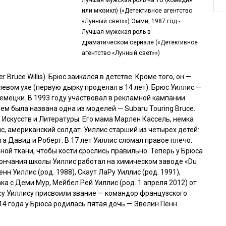
Лучшая мужская роль на ТВ (комедия
или мюзикл) («Детективное агентство
«Лунный свет»») Эмми, 1987 год -
Лучшая мужская роль в
драматическом сериале («Детективное
агентство «Лунный свет»»)
 Bruce Willis). Брюс заикался в детстве. Кроме того, он —
левом ухе (первую дырку проделал в 14 лет). Брюс Уиллис —
емецки. В 1993 году участвовал в рекламной кампании
нем была названа одна из моделей — Subaru Touring Bruce.
скусств и Литературы. Его мама Марлен Кассель, немка
, американский солдат. Уиллис старший из четырех детей:
та Давид и Роберт. В 17 лет Уиллис сломал правое плечо.
ой ткани, чтобы кости срослись правильно. Теперь у Брюса
кончания школы Уиллис работал на химическом заводе «Du
нн Уиллис (род. 1988), Скаут ЛаРу Уиллис (род. 1991),
ака с Деми Мур, Мейбел Рей Уиллис (род. 1 апреля 2012) от
юсу Уиллису присвоили звание — командор французского
014 года у Брюса родилась пятая дочь — Эвелин Пенн