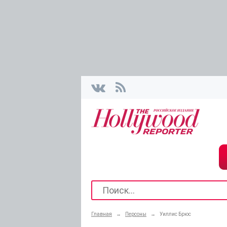
Главная
→
Персоны
→
Уиллис Брюс