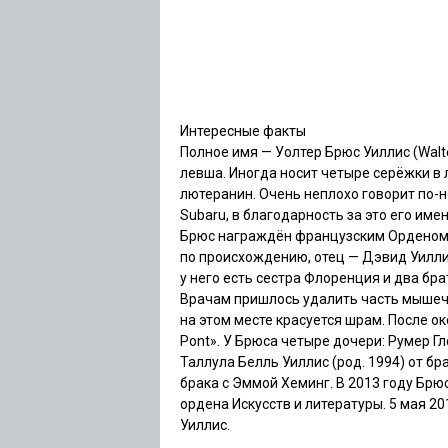
Интересные факты
Полное имя — Уолтер Брюс Уиллис (Walter
левша. Иногда носит четыре серёжки в 
лютеранин. Очень неплохо говорит по-н
Subaru, в благодарность за это его име
Брюс награждён французским Орденом И
по происхождению, отец — Дэвид Уиллис
у него есть сестра Флоренция и два бра
Врачам пришлось удалить часть мышечн
на этом месте красуется шрам. После о
Pont». У Брюса четыре дочери: Румер Гле
Таллула Белль Уиллис (род. 1994) от бр
брака с Эммой Хеминг. В 2013 году Бр
ордена Искусств и литературы. 5 мая 2
Уиллис.