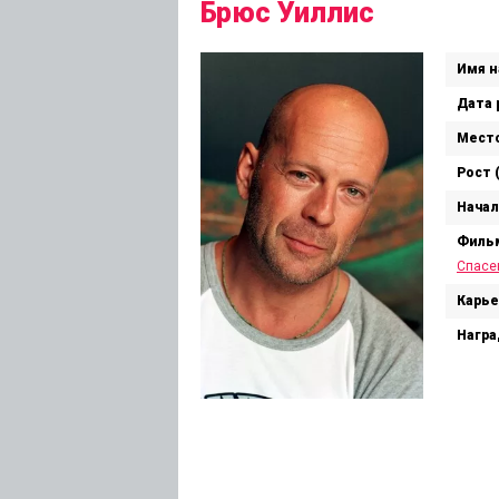
Брюс Уиллис
Имя н
Дата 
Место
Рост 
Начал
Филь
Спасе
Карье
Награ