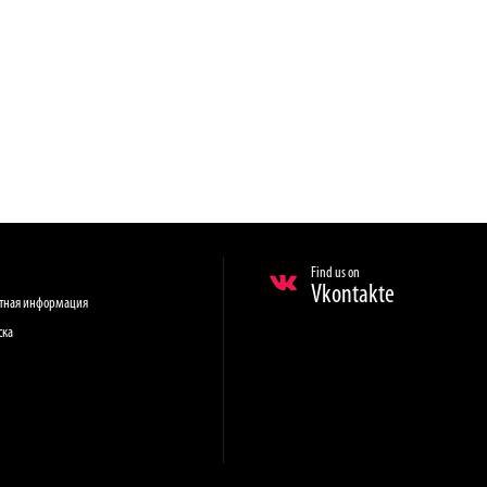
Find us on
Vkontakte
ктная информация
ска