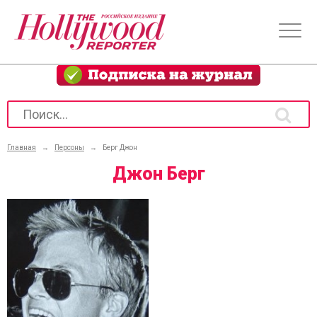
Главная
→
Персоны
→
Берг Джон
Джон Берг