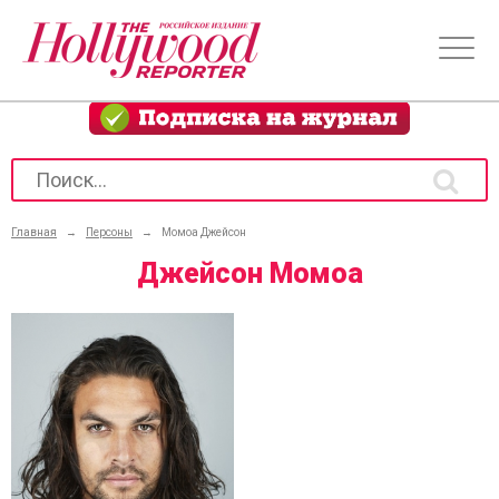
Главная
→
Персоны
→
Момоа Джейсон
Джейсон Момоа