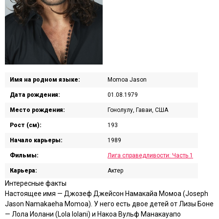
Имя на родном языке:
Momoa Jason
Дата рождения:
01.08.1979
Место рождения:
Гонолулу, Гаваи, США
Рост (см):
193
Начало карьеры:
1989
Фильмы:
Лига справедливости: Часть 1
Карьера:
Актер
Интересные факты
Настоящее имя — Джозеф Джейсон Намакайа Момоа (Joseph
Jason Namakaeha Momoa). У него есть двое детей от Лизы Боне
— Лола Иолани (Lola Iolani) и Накоа Вульф Манакауапо