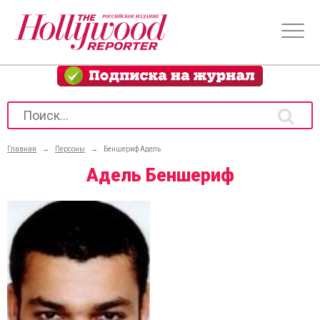
Главная
→
Персоны
→
Беншериф Адель
Адель Беншериф