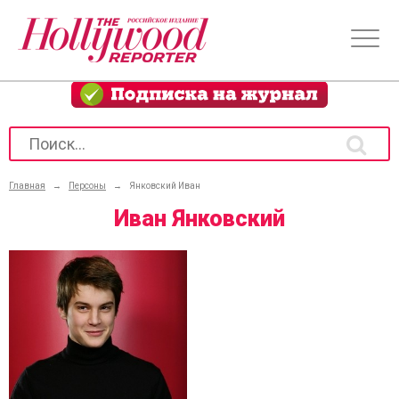
Главная
→
Персоны
→
Янковский Иван
Иван Янковский