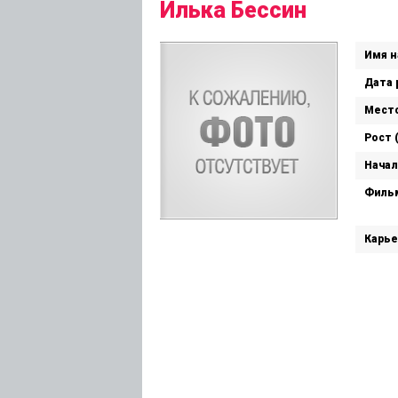
Илька Бессин
Имя н
Дата 
Место
Рост 
Начал
Филь
Карье