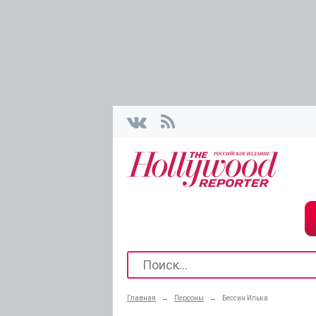
Главная
→
Персоны
→
Бессин Илька