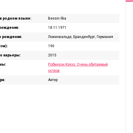
а родном языке:
Bessin Ilka
рождения:
18.11.1971
 рождения:
Люкенвальде, Бранденбург, Германия
(см):
190
о карьеры:
2015
мы:
Робинзон Крузо: Очень обитаемый
остров
ра:
Актер