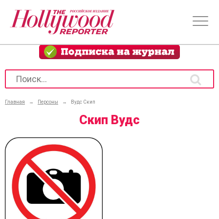
Главная
→
Персоны
→
Вудс Скип
Скип Вудс