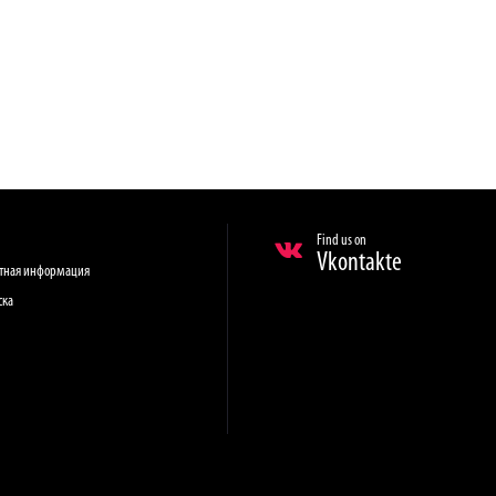
Find us on
Vkontakte
ктная информация
ска