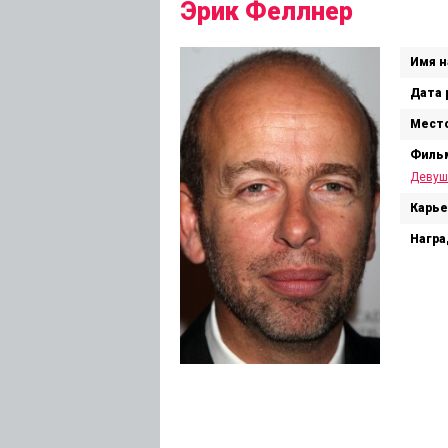
Эрик Феллнер
Имя н
Дата 
Место
Филь
Девуш
Карье
Награ