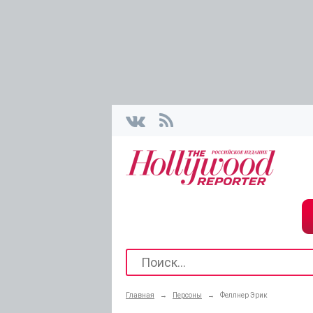
Главная
→
Персоны
→
Феллнер Эрик