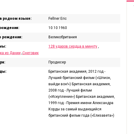
а родном языке:
Fellner Eric
рождения:
10.10.1960
 рождения:
Великобритания
мы:
128 ударов сердца в минуту
,
,
ка из Дании
Снеговик
ра:
Продюсер
ды:
Британская академия, 2012 год -
Лучший британский фильм («Шпион,
выйди вон!») Британская академия,
2008 год - Лучший фильм
(«Искупление») Британская академия,
1999 год - Премия имени Александра
Корды за самый выдающийся
британский фильм года («Елизавета»)