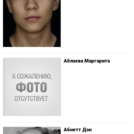
Аблаева Маргарита
Абнетт Дэн