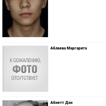
Аблаева Маргарита
Абнетт Дэн