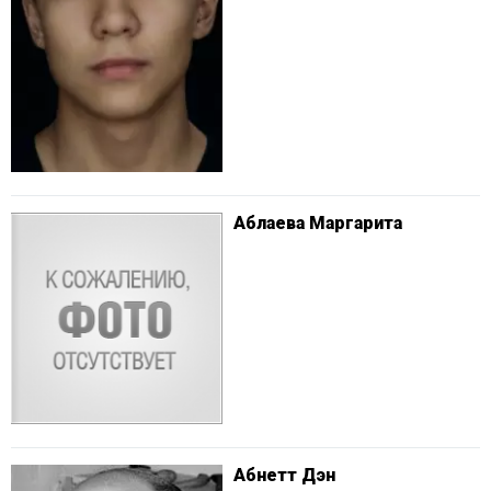
Аблаева Маргарита
Абнетт Дэн