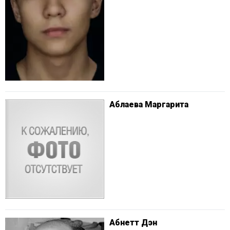
Аблаева Маргарита
Абнетт Дэн