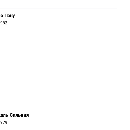
о Пану
1982
каль Сильвия
1979