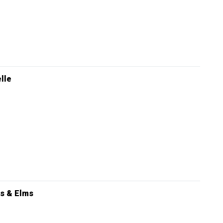
elle
s & Elms