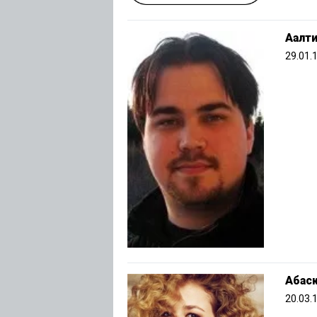
Аалти
29.01.
Абас
20.03.