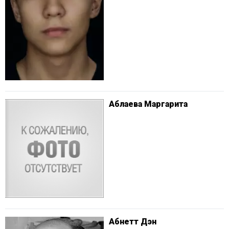
Аблаева Маргарита
Абнетт Дэн