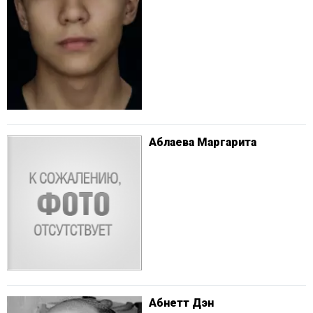
Аблаева Маргарита
Абнетт Дэн