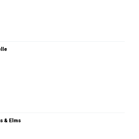
elle
s & Elms