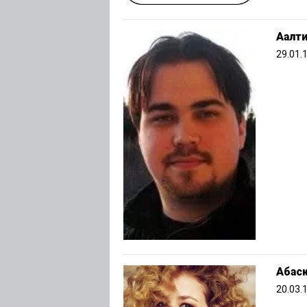
Аалти
29.01.
Абас
20.03.