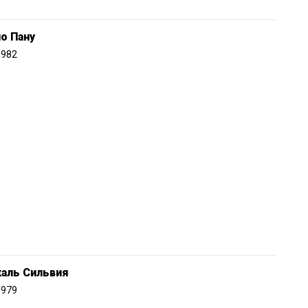
о Пану
1982
каль Сильвия
1979