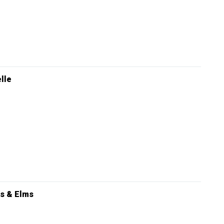
elle
s & Elms