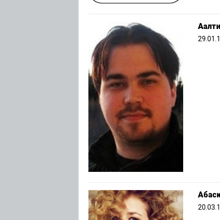
Аалти
29.01.
Абас
20.03.