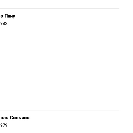
о Пану
1982
каль Сильвия
1979