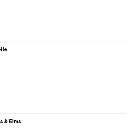
elle
s & Elms