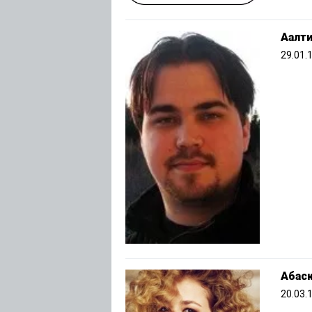
Аалти
29.01.
Абас
20.03.