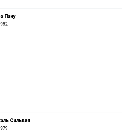
о Пану
1982
каль Сильвия
1979