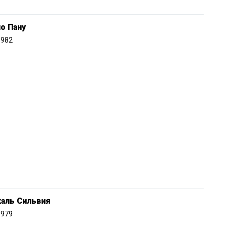
о Пану
1982
каль Сильвия
1979