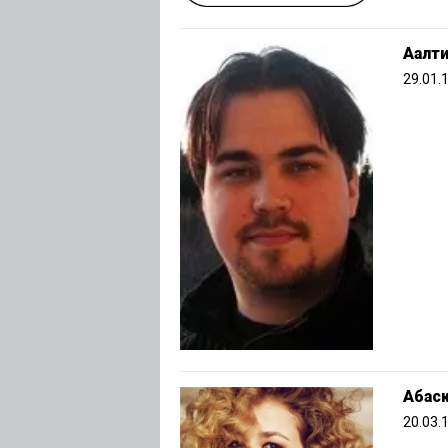
Аалти
29.01.
Абас
20.03.