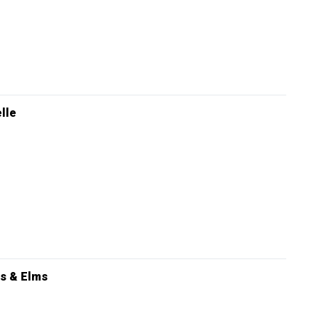
elle
s & Elms