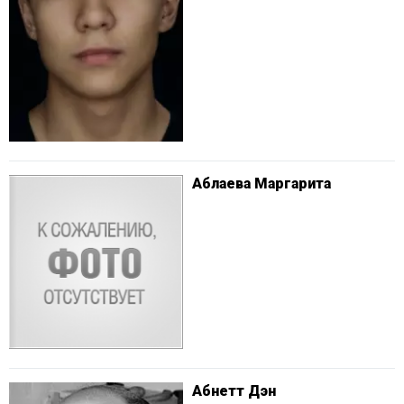
Аблаева Маргарита
Абнетт Дэн