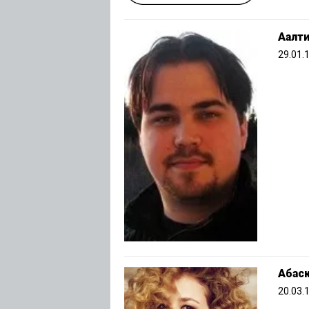
Аалти
29.01.
Абас
20.03.