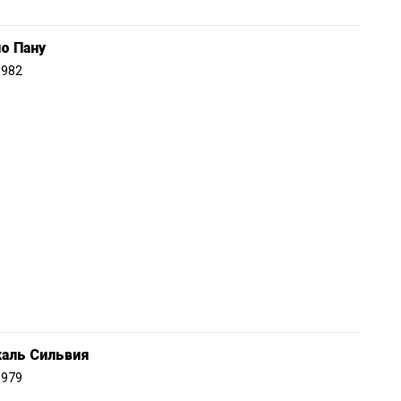
о Пану
1982
каль Сильвия
1979