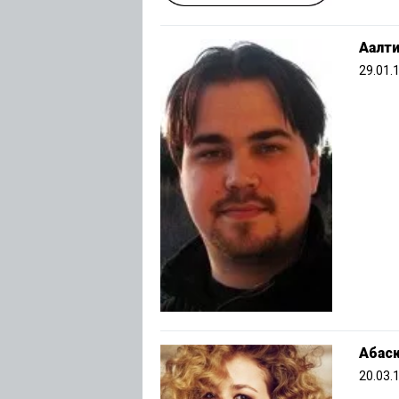
Аалти
29.01.
Абас
20.03.