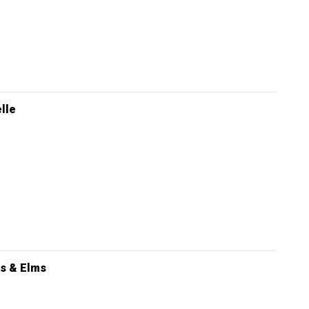
elle
s & Elms