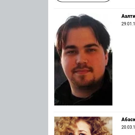
Аалти
29.01.
Абас
20.03.