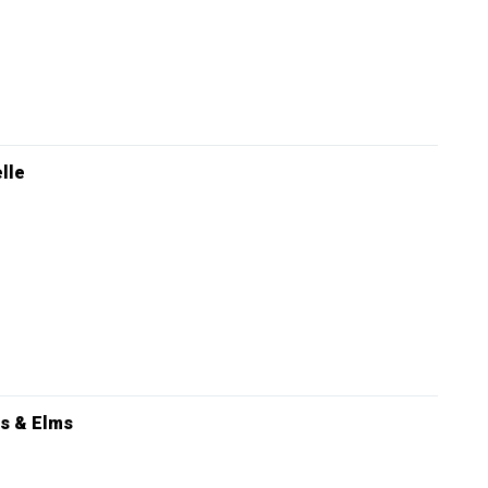
elle
s & Elms