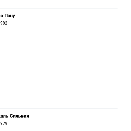
о Пану
1982
каль Сильвия
1979