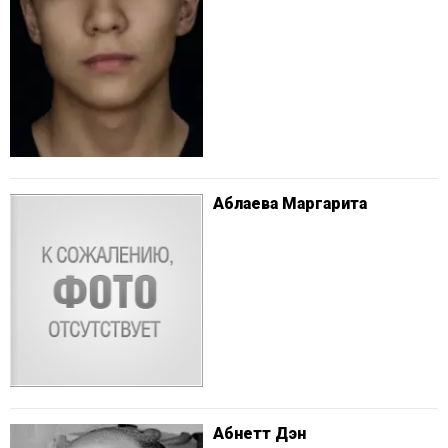
Аблаева Маргарита
Абнетт Дэн