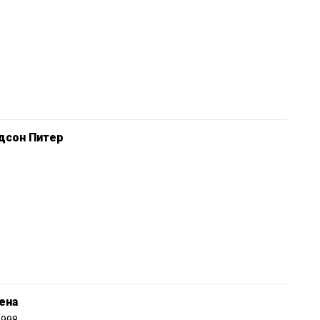
дсон Питер
ена