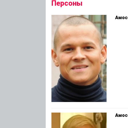
Персоны
Амос
Амос