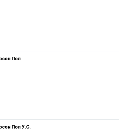
рсон Пол
сон Пол У.С.