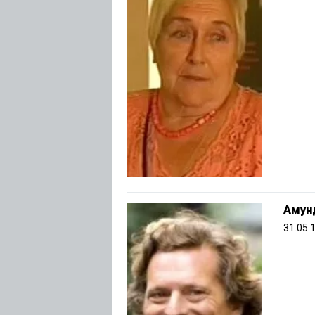
Амун
31.05.