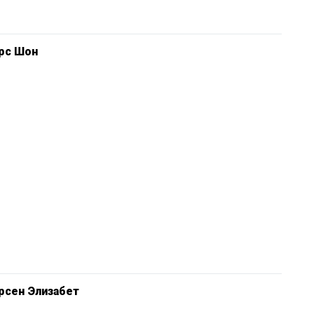
рс Шон
рсен Элизабет