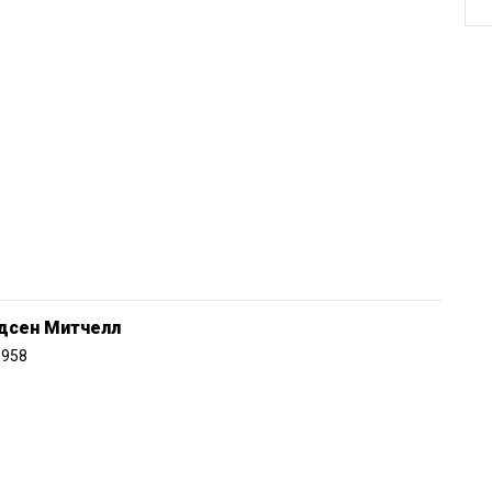
дсен Митчелл
1958