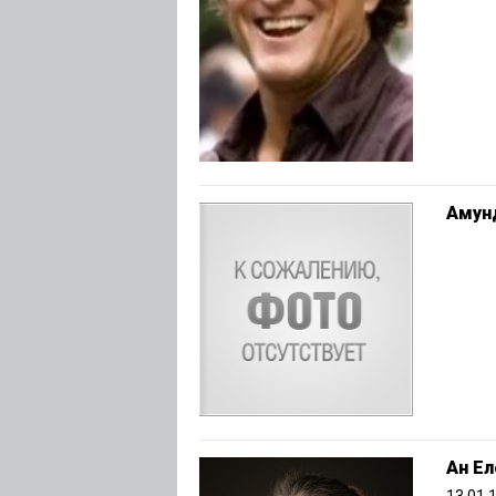
Амун
Ан Ел