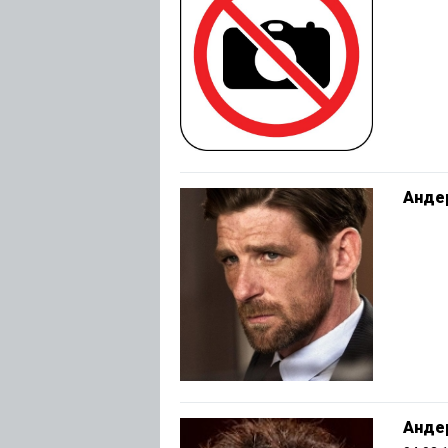
Анде
Андер