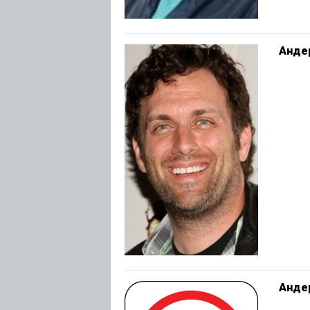
Анде
Анде