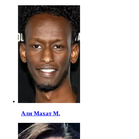
Али Махат М.