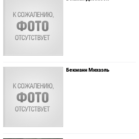
Бекманн Михаэль