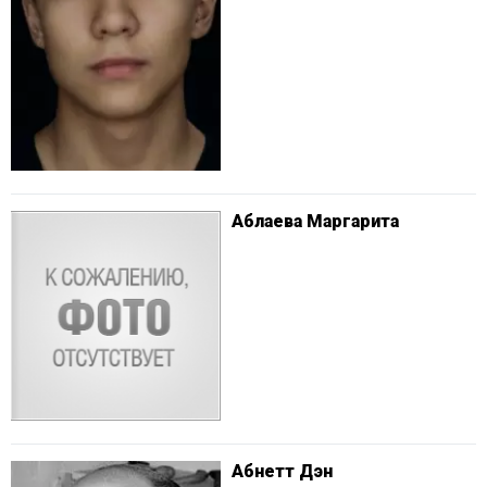
Аблаева Маргарита
Абнетт Дэн